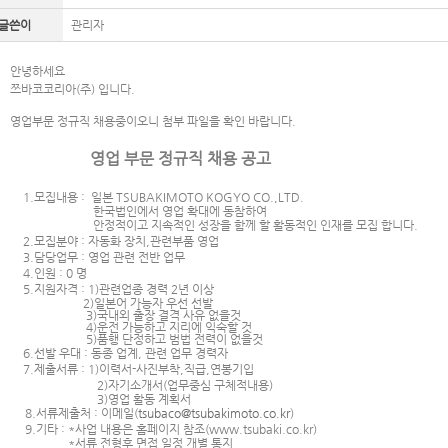
글쓴이
관리자
안녕하세요
쯔바코코리아(주) 입니다.
영업부문 정규직 채용중이오니 첨부 파일을 확인 바랍니다.
영업 부문 정규직 채용 공고
1.
모집내용
:
일본
TSUBAKIMOTO KOGYO CO.,LTD.
한국법인에서 영업 확대에 동참하여
안정적이고 지속적인 성장을 함께 할 활동적인 인재를 모집 합니다
.
2.
모집분야
:
자동화 장치
,
관련부품 영업
3.
담당업무
:
영업 관련 전반 업무
4.
인원
: 0
명
5.
지원자격
: 1)
관련업종 경력
2
년 이상
2)
일본어 가능자 우선 선발
3)
국내외 출장 결격 사유 없을것
4)
운전 가능하고 지리에 익숙할 것
5)
품행 단정하고 범법 전력이 없을것
6.
선발 우대
:
동종 업계
,
관련 업무 경력자
7.
제출서류
: 1)
이력서
-
사진부착
,
직급
,
연봉기입
2)
자기소개서
(
업무중심 구체적내용
)
3)
영업 활동 계획서
8.
서류제출처
:
이메일
(
tsubaco@tsubakimoto.co.kr
)
9.
기타
: *
사업 내용은 홈페이지 참조
(www.tsubaki.co.kr)
*
서류 전형후 면접 일정 개별 통지